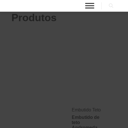
Produtos
Embutido Teto
Embutido de
teto
Andromeda