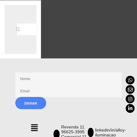
Receba nossas novidades
Revenda 11
linkedin/in/alloy-
96625-3995
iluminacao
Comercial 11