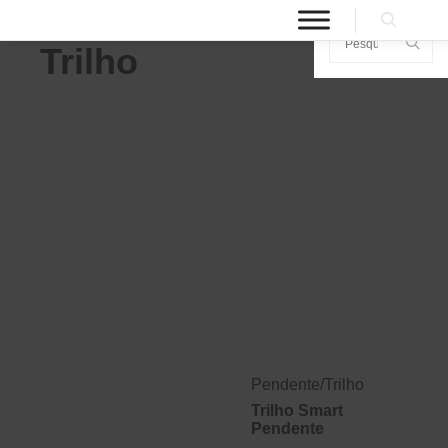
Trilho
Pendente
/
Trilho
Trilho Smart
Pendente