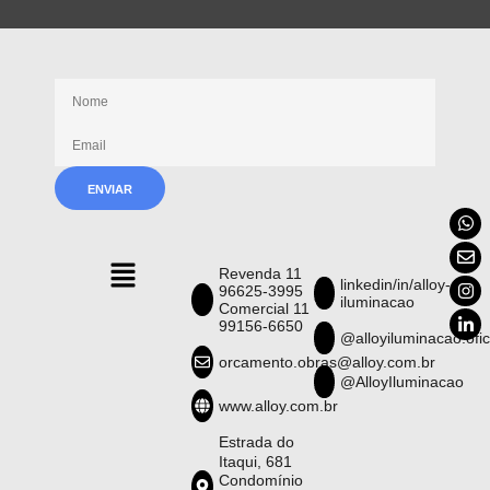
Receba nossas novidades
Revenda 11
linkedin/in/alloy-
96625-3995
iluminacao
Comercial 11
99156-6650
@alloyiluminacao.ofic
orcamento.obras@alloy.com.br
@AlloyIluminacao
www.alloy.com.br
Estrada do
Itaqui, 681
Condomínio