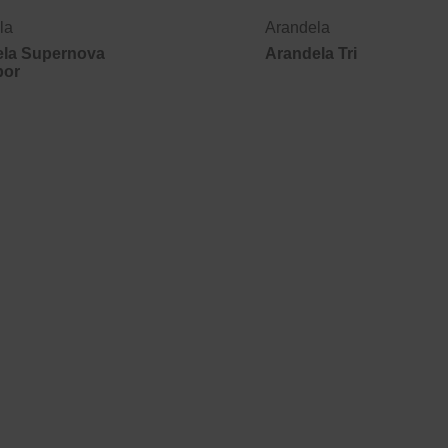
la
Arandela
ela Supernova
Arandela Tri
por