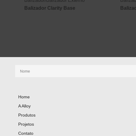
Balizador
/
Balizador Externo
Baliza
Balizador Clarity Base
Baliza
Receba nossas novidades
Home
A Alloy
Produtos
Projetos
Contato