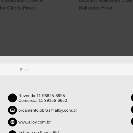
dor
/
Balizador Externo
Balizador
/
Balizador Exte
dor Clarity Finco
Balizador Float
Revenda 11 96625-3995
Comercial 11 99156-6650
orcamento.obras@alloy.com.br
www.alloy.com.br
Estrada do Itaqui, 681