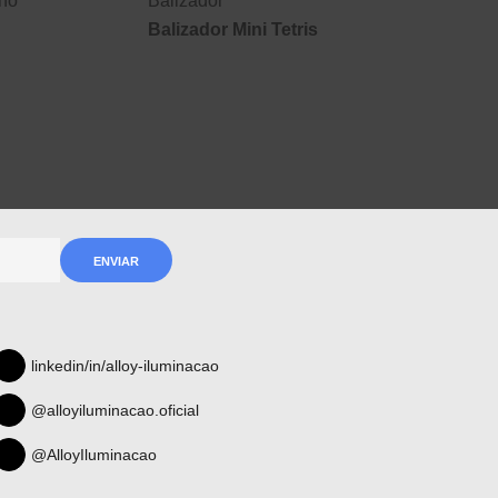
rno
Balizador
Balizador Mini Tetris
linkedin/in/alloy-iluminacao
@alloyiluminacao.oficial
@AlloyIluminacao